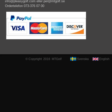
info@pleasygolf.com
eller
per@mtgolf.se
Ordertelefon 073-376 07 00
© Copyright 2016 MTGolf
Svenska
English