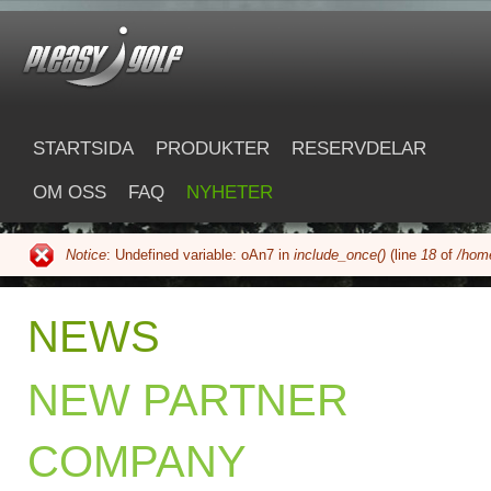
Hoppa till huvudinnehåll
pleasygolf.com
STARTSIDA
PRODUKTER
RESERVDELAR
OM OSS
FAQ
NYHETER
Notice
: Undefined variable: oAn7 in
include_once()
(line
18
of
/home
Felmeddelande
NEWS
NEW PARTNER
COMPANY