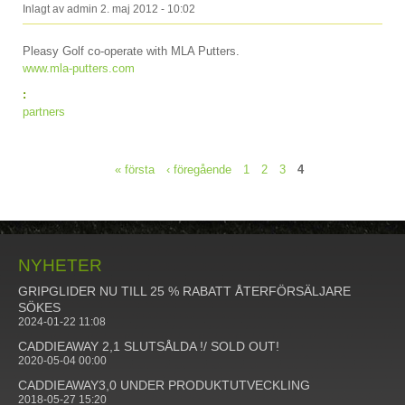
Inlagt av
admin
2. maj 2012 - 10:02
Pleasy Golf co-operate with MLA Putters.
www.mla-putters.com
:
partners
« första
‹ föregående
1
2
3
4
Sidor
NYHETER
GRIPGLIDER NU TILL 25 % RABATT ÅTERFÖRSÄLJARE
SÖKES
2024-01-22 11:08
CADDIEAWAY 2,1 SLUTSÅLDA !/ SOLD OUT!
2020-05-04 00:00
CADDIEAWAY3,0 UNDER PRODUKTUTVECKLING
2018-05-27 15:20